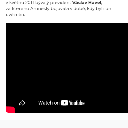
v květnu 2011 bývalý prezident
Václav Havel
,
za kterého Amnesty bojovala v době, kdy byl i on
uvězněn.