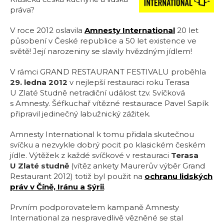
práva?
V roce 2012 oslavila
Amnesty International
20 let
působení v České republice a 50 let existence ve
světě! Její narozeniny se slavily hvězdným jídlem!
V rámci GRAND RESTAURANT FESTIVALU proběhla
29. ledna 2012
v nejlepší restauraci roku Terasa
U Zlaté Studně netradiční událost tzv. Svíčková
s Amnesty. Šéfkuchař vítězné restaurace Pavel Sapík
připravil jedinečný labužnický zážitek.
Amnesty International k tomu přidala skutečnou
svíčku a nezvykle dobrý pocit po klasickém českém
jídle. Výtěžek z každé svíčkové v restauraci
Terasa
U Zlaté studně
(vítěz ankety Maurerův výběr Grand
Restaurant 2012) totiž byl použit na
ochranu lidských
práv v Číně, Iránu a Sýrii
.
Prvním podporovatelem kampaně Amnesty
International za nespravedlivě vězněné se stal