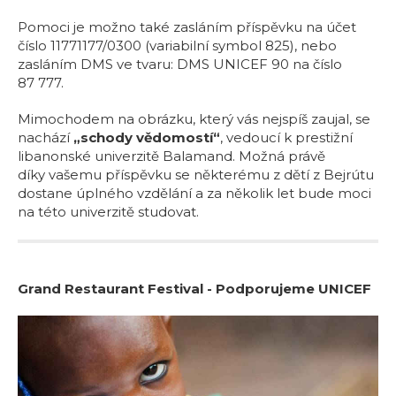
Pomoci je možno také zasláním příspěvku na účet
číslo 11771177/0300 (variabilní symbol 825), nebo
zasláním DMS ve tvaru: DMS UNICEF 90 na číslo
87 777.
Mimochodem na obrázku, který vás nejspíš zaujal, se
nachází
„schody vědomostí“
, vedoucí k prestižní
libanonské univerzitě Balamand. Možná právě
díky vašemu příspěvku se některému z dětí z Bejrútu
dostane úplného vzdělání a za několik let bude moci
na této univerzitě studovat.
Grand Restaurant Festival - Podporujeme UNICEF