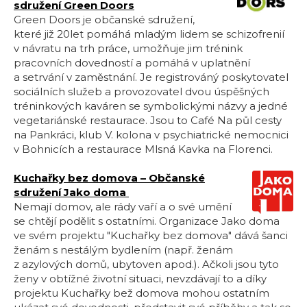
sdružení Green Doors
Green Doors je občanské sdružení,
které již 20let pomáhá mladým lidem se schizofrenií
v návratu na trh práce, umožňuje jim trénink
pracovních dovedností a pomáhá v uplatnění
a setrvání v zaměstnání. Je registrováný poskytovatel
sociálních služeb a provozovatel dvou úspěšných
tréninkových kaváren se symbolickými názvy a jedné
vegetariánské restaurace. Jsou to Café Na půl cesty
na Pankráci, klub V. kolona v psychiatrické nemocnici
v Bohnicích a restaurace Mlsná Kavka na Florenci.
Kuchařky bez domova – Občanské
sdružení Jako doma
Nemají domov, ale rády vaří a o své umění
se chtějí podělit s ostatními. Organizace Jako doma
ve svém projektu "Kuchařky bez domova" dává šanci
ženám s nestálým bydlením (např. ženám
z azylových domů, ubytoven apod.). Ačkoli jsou tyto
ženy v obtížné životní situaci, nevzdávají to a díky
projektu Kuchařky bež domova mohou ostatním