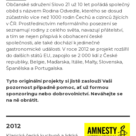
Občanské sdružení Slovo 21 už 10 let pořádá společný
oběd s názvem Rodina Odvedle, kterého se dosud
zúčastnilo více než 1000 rodin Čechů a cizinců žijících
v ČR. Prostřednictvím neformálního posezení se
seznamují rodiny z celého světa, navazují přátelství,
a tím se nejen přispívá k obohacení české
společnosti, ale také dochází k jedinečné
gastronomické události. V roce 2012 se projekt rozšířil
do dalších států EU, zapojilo se 2 000 lidí z České
republiky, Belgie, Maďarska, Itálie, Malty, Slovenska,
Španělska a Portugalska.
Tyto originální projekty si jistě zaslouží Vaši
pozornost případně pomoc, ať už formou
sponzoringu nebo dobrovolnictví. Neváhejte se
na ně obrátit.
2012
Klasická česká kuchyně a lidská