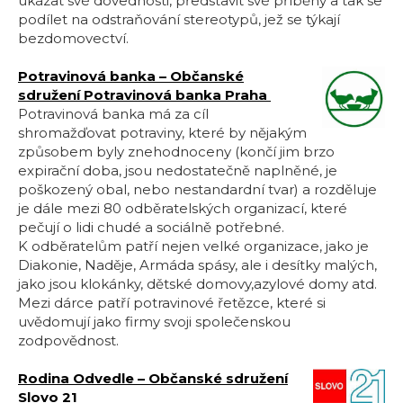
ukázat své dovednosti, představit své příběhy a tak se
podílet na odstraňování stereotypů, jež se týkají
bezdomovectví.
Potravinová banka – Občanské
sdružení Potravinová banka Praha
Potravinová banka má za cíl
shromažďovat potraviny, které by nějakým
způsobem byly znehodnoceny (končí jim brzo
expirační doba, jsou nedostatečně naplněné, je
poškozený obal, nebo nestandardní tvar) a rozděluje
je dále mezi 80 odběratelských organizací, které
pečují o lidi chudé a sociálně potřebné.
K odběratelům patří nejen velké organizace, jako je
Diakonie, Naděje, Armáda spásy, ale i desítky malých,
jako jsou klokánky, dětské domovy,azylové domy atd.
Mezi dárce patří potravinové řetězce, které si
uvědomují jako firmy svoji společenskou
zodpovědnost.
Rodina Odvedle – Občanské sdružení
Slovo 21