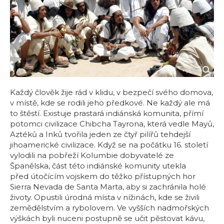
Každý člověk žije rád v klidu, v bezpečí svého domova,
v místě, kde se rodili jeho předkové. Ne každý ale má
to štěstí. Existuje prastará indiánská komunita, přímí
potomci civilizace Chibcha Tayrona, která vedle Mayů,
Aztéků a Inků tvořila jeden ze čtyř pilířů tehdejší
jihoamerické civilizace. Když se na počátku 16. století
vylodili na pobřeží Kolumbie dobyvatelé ze
Španělska, část této indiánské komunity utekla
před útočícím vojskem do těžko přístupných hor
Sierra Nevada de Santa Marta, aby si zachránila holé
životy. Opustili úrodná místa v nížinách, kde se živili
zemědělstvím a rybolovem. Ve vyšších nadmořských
výškách byli nuceni postupně se učit pěstovat kávu,