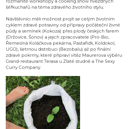
rozmanité workshopy a cooking show hvězdných
šéfkuchařů na téma zdravého životního stylu.
Návštěvníci měli možnost projít se celým životním
cyklem zdravé potraviny od přípravy počáteční živné
půdy a semínek (Kokoza) přes plody českých farem
(Držovice, Šonov) a jejich zpracovatele (Pro-Bio,
Řemeslná Koláčkova pekárna, Pastafidli, Koldokol,
UGO), šetrnou distribuci (Bezobalu) až po finální
zdravé pokrmy, které připraví vítěz Maurerova výběru
Grand-restaurant Terasa u Zlaté studně a The Sexy
Curry Company.