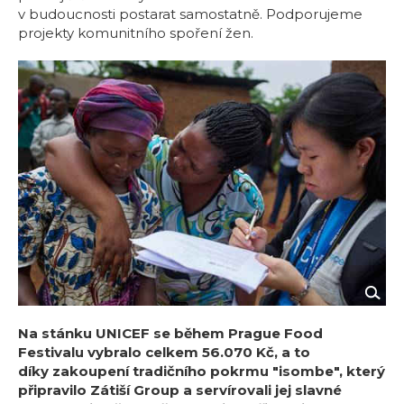
v budoucnosti postarat samostatně. Podporujeme
projekty komunitního spoření žen.
Na stánku UNICEF se během Prague Food
Festivalu vybralo celkem 56.070 Kč, a to
díky zakoupení tradičního pokrmu "isombe", který
připravilo Zátiší Group a servírovali jej slavné