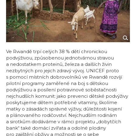
Ve Rwandě trpí celých 38 % dětí chronickou
podvýživou, způsobenou jednotvárnou stravou
a nedostatkem proteinů, železa a dalších živin
nezbytných pro jejich zdravý vývoj. UNICEF proto
s pomocí místních dobrovolníků ve Rwandě rozvíjí
pilotní programy zaměřené na boj s dětskou
podvýživou a posílení potravinové soběstačnosti
nejchudších komunit: jako prevenci dětské podvýživy
poskytujeme dětem potřebné vitaminy, školíme
matky o zásadách správné výživy, důležitosti kojení
a plánovaného rodičovství. Nejchudším rodinám
a sirotkům dodáváme v rámci projektu „dobytčích
bank“ také domácí zvířata a odolné plodiny
pro zajištění obživy a možnosti se o sebe