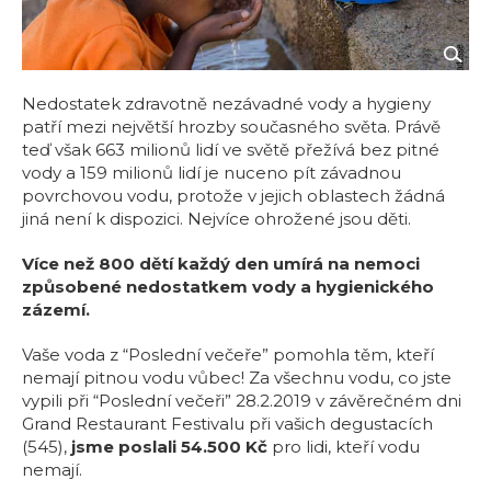
Nedostatek zdravotně nezávadné vody a hygieny
patří mezi největší hrozby současného světa. Právě
teď však 663 milionů lidí ve světě přežívá bez pitné
vody a 159 milionů lidí je nuceno pít závadnou
povrchovou vodu, protože v jejich oblastech žádná
jiná není k dispozici. Nejvíce ohrožené jsou děti.
Více než 800 dětí každý den umírá na nemoci
způsobené nedostatkem vody a hygienického
zázemí.
Vaše voda z “Poslední večeře” pomohla těm, kteří
nemají pitnou vodu vůbec! Za všechnu vodu, co jste
vypili při “Poslední večeři” 28.2.2019 v závěrečném dni
Grand Restaurant Festivalu při vašich degustacích
(545),
jsme poslali 54.500 Kč
pro lidi, kteří vodu
nemají.