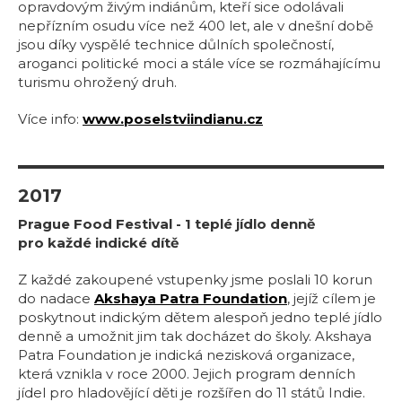
opravdovým živým indiánům, kteří sice odolávali
nepřízním osudu více než 400 let, ale v dnešní době
jsou díky vyspělé technice důlních společností,
aroganci politické moci a stále více se rozmáhajícímu
turismu ohrožený druh.
Více info:
www.poselstviindianu.cz
2017
Prague Food Festival - 1 teplé jídlo denně
pro každé indické dítě
Z každé zakoupené vstupenky jsme poslali 10 korun
do nadace
Akshaya Patra Foundation
, jejíž cílem je
poskytnout indickým dětem alespoň jedno teplé jídlo
denně a umožnit jim tak docházet do školy. Akshaya
Patra Foundation je indická nezisková organizace,
která vznikla v roce 2000. Jejich program denních
jídel pro hladovějící děti je rozšířen do 11 států Indie.