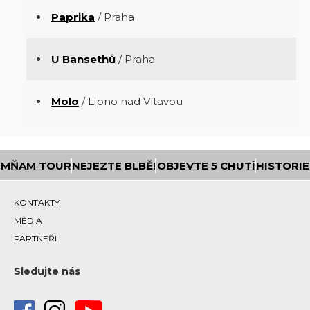
Paprika
/ Praha
U Bansethů
/ Praha
Molo
/ Lipno nad Vltavou
MŇAM TOUR
NEJEZTE BLBĚ!
OBJEVTE 5 CHUTÍ
HISTORIE
KONTAKTY
MÉDIA
PARTNEŘI
Sledujte nás