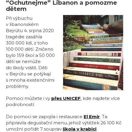
“Ochutnejme” Libanon a pomozme
dětem
Při výbuchu
v libanonském
Bejrútu 4. srpna 2020
tragédie zasáhla
300 000 lidí, z toho
100 000 dětí. Zničeno
bylo 159 škol a 50 000
dětí se nemůže
do školy vrátit. Děti
v Bejrútu se potýkají
s mnoha existenčními
problémy.
Pomoci můžete i vy
přes UNICEF
, kde najdete více
podrobností.
Do pomoci se zapojila i restaurace
El Emir
. Ta
připravila degustační menu, jehož výtěžek 26 100 Kč
umožní pořídit 7 souprav
škola v krabici
.