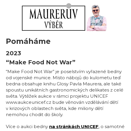
Pomáháme
2023
“Make Food Not War”
“Make Food Not War” je poselstvím vyřazené bedny
od vojenské munice. Místo nábojů do kulometu teď
bedna obsahuje knihu Glosy Pavla Maurera, ale také
spoustu unikátních gastronomických delikates z celé
světa. Výtěžek aukce v rámci projektu UNICEF
www.aukceunicef.cz bude věnován vzdělávání dětí
v krizových oblastech světa, kde miliony dětí
nemohou chodit do školy.
Více o aukci bedny
na stránkách UNICEF
, o samotné