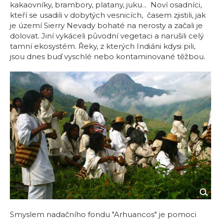
kakaovníky, brambory, platany, juku... Noví osadníci,
kteří se usadili v dobytých vesnicích, časem zjistili, jak
je území Sierry Nevady bohaté na nerosty a začali je
dolovat. Jiní vykáceli původní vegetaci a narušili celý
tamní ekosystém. Řeky, z kterých Indiáni kdysi pili,
jsou dnes buď vyschlé nebo kontaminované těžbou.
Smyslem nadačního fondu "Arhuancos" je pomoci