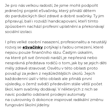
Je pro nás velkou radostí, že jsme mohli podpořit
jedinečný projekt eSvačinky, který přináší dětem
do pardubických škol zdravé a dobré svačinky. Ty jim
připravují, balí i rozváží handicapovaní, kteří tímto
způsobem nachází profesní uplatnění a překonávají
sociální izolaci.
I přes velké osobní nasazení, profesionalitu a neustálý
rozvoj se
eSvačinky
potýkají s řadou omezení, které
nejsou pouze finančního rázu. Častým úskalím,
na které při své činnosti naráží, je nepřesná nebo
nesprávná představa rodičů o tom, jak by se jejich děti
měly zdravě stravovat. Osvětu v této oblasti proto
považují za jeden z nejdůležitějších úkolů. Jejich
každodenní úsilí v této oblasti ale přináši první
výsledky, o čemž svědčí především stále větší počet
škol, kam svačinky dodávají. V některých z nich se
navíc podařilo odstranit prodejní automaty
na cukrovinky či dokonce inspirovat radikální změnu
fungování školní jídelny.