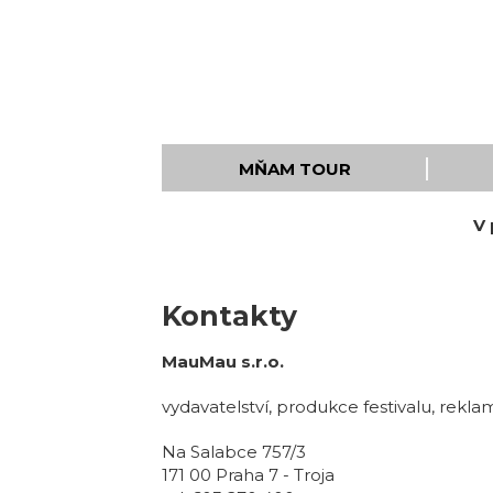
MŇAM TOUR
V 
Kontakty
MauMau s.r.o.
vydavatelství, produkce festivalu, rekla
Na Salabce 757/3
171 00 Praha 7 - Troja