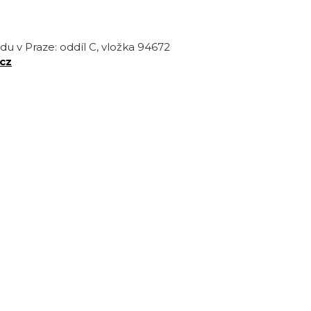
u v Praze: oddíl C, vložka 94672
cz