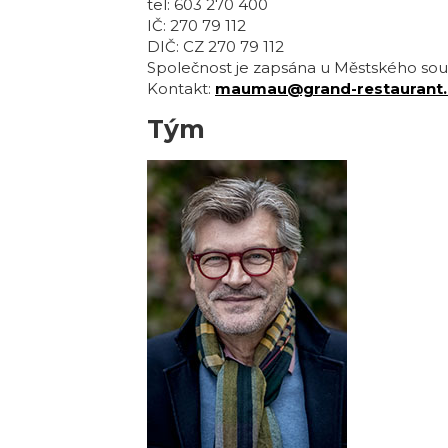
tel: 603 270 400
IČ: 270 79 112
DIČ: CZ 270 79 112
Společnost je zapsána u Městského soud
Kontakt:
maumau@grand-restaurant.
Tým