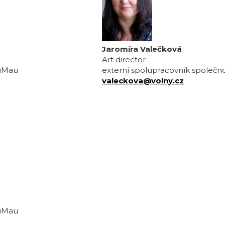
Jaromíra Valečková
Art director
auMau
externí spolupracovník společ
valeckova@volny.cz
auMau