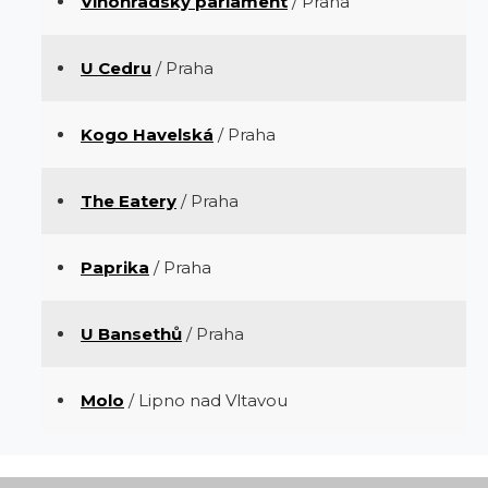
Vinohradský parlament
/ Praha
U Cedru
/ Praha
Kogo Havelská
/ Praha
The Eatery
/ Praha
Paprika
/ Praha
U Bansethů
/ Praha
Molo
/ Lipno nad Vltavou