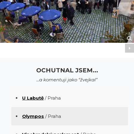
OCHUTNAL JSEM...
...a komentuji jako “žvejkal”
U Labutě
/ Praha
Olympos
/ Praha