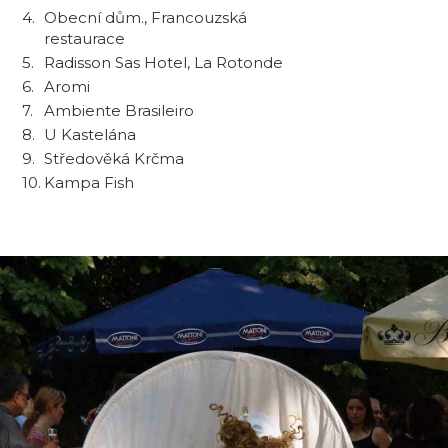
4.
Obecní dům., Francouzská
restaurace
5.
Radisson Sas Hotel, La Rotonde
6.
Aromi
7.
Ambiente Brasileiro
8.
U Kastelána
9.
Středověká Krčma
10.
Kampa Fish