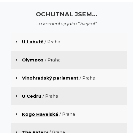
OCHUTNAL JSEM...
...a komentuji jako “žvejkal”
U Labutě
/ Praha
Olympos
/ Praha
Vinohradský parlament
/ Praha
U Cedru
/ Praha
Kogo Havelská
/ Praha
The Eatery
/ Praha