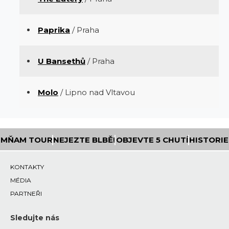
Paprika
/ Praha
U Bansethů
/ Praha
Molo
/ Lipno nad Vltavou
MŇAM TOUR
NEJEZTE BLBĚ!
OBJEVTE 5 CHUTÍ
HISTORIE
KONTAKTY
MÉDIA
PARTNEŘI
Sledujte nás